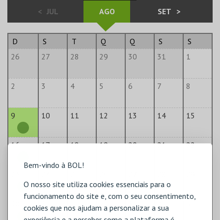
<
JUL
AGO
SET
>
D
S
T
Q
Q
S
S
26
27
28
29
30
31
1
2
3
4
5
6
7
8
9
10
11
12
13
14
15
16
17
18
19
20
21
22
Bem-vindo à BOL!
23
24
25
26
27
28
29
O nosso site utiliza cookies essenciais para o
funcionamento do site e, com o seu consentimento,
30
31
1
2
3
4
5
cookies que nos ajudam a personalizar a sua
experiência e a perceber como a plataforma é