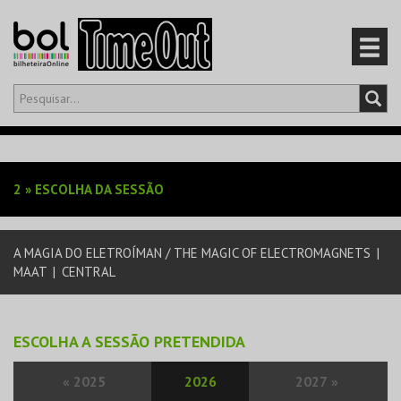
Olá,
iniciar sessão
PT
0
CARRINHO
2
»
ESCOLHA DA SESSÃO
EVENTOS
A MAGIA DO ELETROÍMAN / THE MAGIC OF ELECTROMAGNETS
|
CARTÕES
MAAT
|
CENTRAL
PRODUTOS
ESCOLHA A SESSÃO PRETENDIDA
«
2025
2026
2027
»