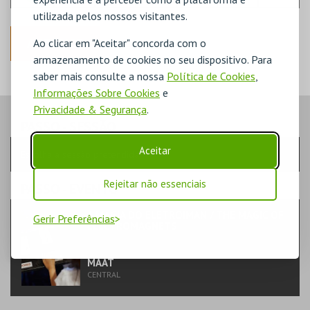
utilizada pelos nossos visitantes.
ANTERIOR
Ao clicar em "Aceitar" concorda com o
armazenamento de cookies no seu dispositivo. Para
saber mais consulte a nossa
Política de Cookies
,
Informações Sobre Cookies
e
Privacidade & Segurança
.
PASSO
- SESSÃO
Aceitar
Escolha a sessão pretendida
Rejeitar não essenciais
PASSO
- EVENTO
A MAGIA DO ELETROÍMAN / THE MAGIC OF
Gerir Preferências
ELECTROMAGNETS
FORMAÇÃO & EDUCAÇÃO | CURSO E OFICINA
MAAT
CENTRAL