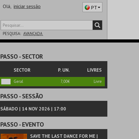
Olá,
iniciar sessão
PT
PESQUISA:
AVANÇADA
DISTRITO
PASSO
- SECTOR
SALA
SECTOR
P. UN.
LIVRES
Geral
7,00€
Livre
PASSO
- SESSÃO
SÁBADO | 14 NOV 2026 | 17:00
PASSO
- EVENTO
SAVE THE LAST DANCE FOR ME |