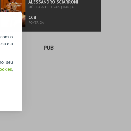
ALESSANDRO SCIARRONI
MÚSICA & FESTIVAIS | DANÇA
CCB
FOYER GA
, com o
cia e a
PUB
no seu
Cookies
,