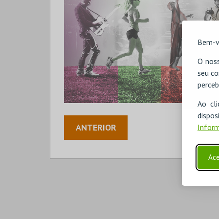
Bem-v
O noss
seu co
perceb
Ao cl
disp
ANTERIOR
Inform
Ace